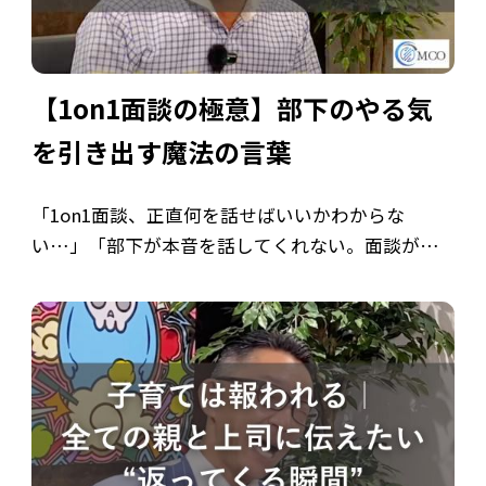
【1on1面談の極意】部下のやる気
を引き出す魔法の言葉
「1on1面談、正直何を話せばいいかわからな
い…」「部下が本音を話してくれない。面談がた
だの業務報告になっている」「マネジメントって
難しすぎる…」 多くの管理職が抱える「1on1面
談」の悩み。もしあなたが一つでも当てはま […]