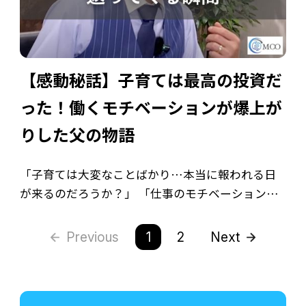
【感動秘話】子育ては最高の投資だ
った！働くモチベーションが爆上が
りした父の物語
「子育ては大変なことばかり…本当に報われる日
が来るのだろうか？」 「仕事のモチベーションが
上がらない…」 そんな風に感じているあなたにこ
そ読んでほしい、心温まるエピソードをご紹介し
Previous
1
2
Next
ます。 これは、ある経営者の男性が体験し […]