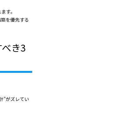
れます。
構築を優先する
べき3
計”がズレてい