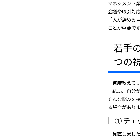
マネジメント業
会議や取引対
「人が辞める
ことが重要で
若手
つの
「何度教えて
「結局、自分
そんな悩みを持
る場合があり
① チ
「見直しまし