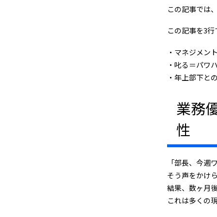
この記事では
この記事を3行
マネジメン
叱る＝パワ
年上部下と
業務
性
「部長、今週
そう声をかけ
結果、数ヶ月
これは多くの