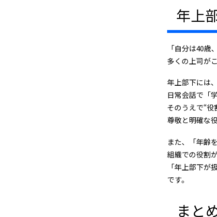
年上
「自分は40歳
多くの上司が
年上部下には、
日常会話で「
そのうえで“役
尊敬と明確な
また、「年齢
組織での役割
「年上部下が
です。
まと