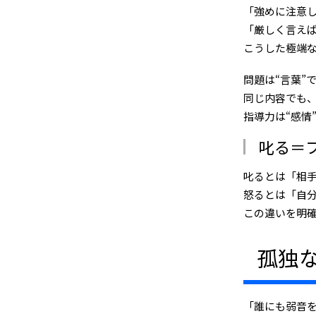
「強めに注意し
「厳しく言え
こうした極端
問題は“言葉”
同じ内容でも
指導力は“感情
叱る＝
叱るとは「相
怒るとは「自
この違いを明
孤独
「誰にも弱音