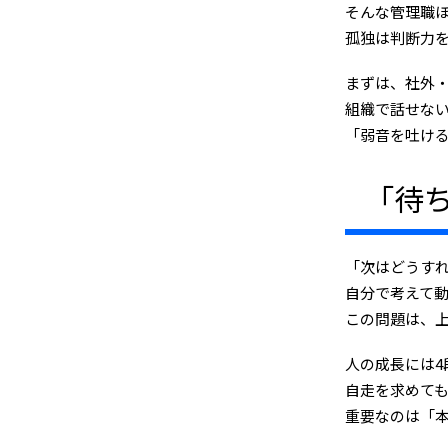
そんな管理職
孤独は判断力
まずは、社外
組織で話せな
「弱音を吐け
「待
「次はどうす
自分で考えて
この問題は、上
人の成長には
自走を求めて
重要なのは「