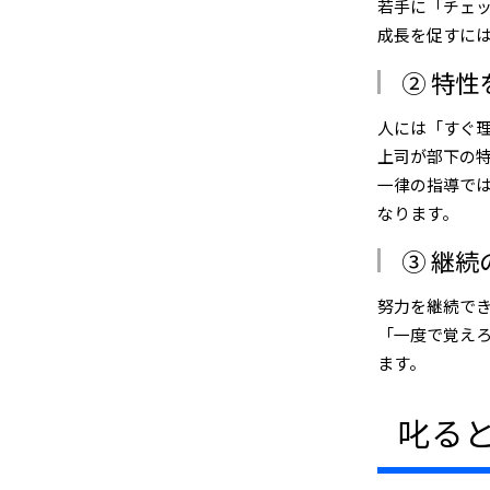
若手に「チェ
成長を促すには
② 特
人には「すぐ
上司が部下の
一律の指導で
なります。
③ 継
努力を継続で
「一度で覚え
ます。
叱る