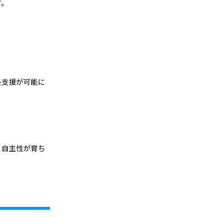
す。
長支援が可能に
と自主性が育ち