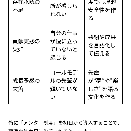
存在承認の
度で心理的
所が感じら
不足
安全性を作
れない
る
自分の仕事
感謝や成果
貢献実感の
が役に立っ
を言語化し
欠如
ていないと
て伝える
感じる
ロールモデ
先輩
成長予感の
ルの先輩が
が“夢”や“楽
欠落
輝いていな
しさ”を語る
い
文化を作る
特に「メンター制度」を初日から導入することで、
離職率は大幅に改善されるといいます。