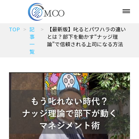
TOP
記
【最新版】叱るとパワハラの違い
事
とは？部下を動かす“ナッジ理
一
論”で信頼される上司になる方法
覧