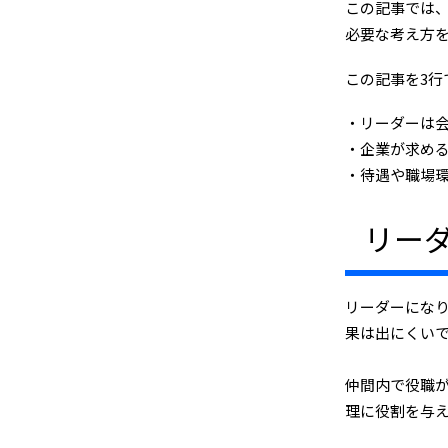
この記事では
必要な考え方
この記事を3行
・リーダーは
・企業が求め
・待遇や職場
リー
リーダーにな
果は出にくい
仲間内で役職
理に役割を与