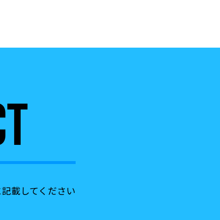
CT
に記載して
ください