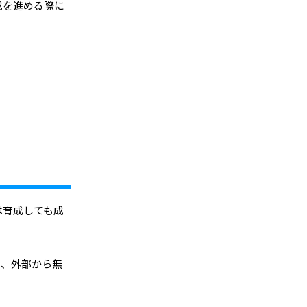
成を進める際に
は育成しても成
り、外部から無