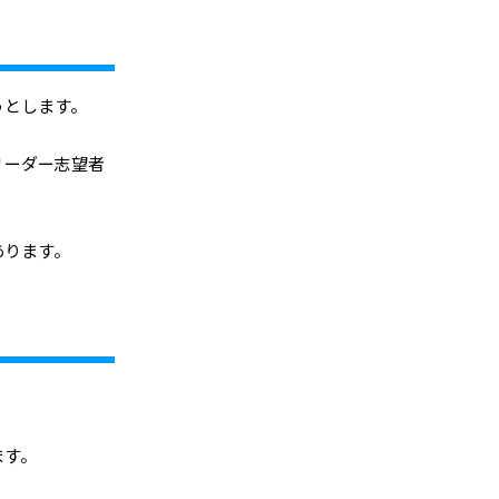
うとします。
リーダー志望者
あります。
。
ます。