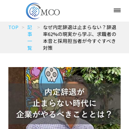
TOP
記
なぜ内定辞退は止まらない？辞退
事
率62%の現実から学ぶ、求職者の
一
本音と採用担当者が今すぐすべき
覧
対策