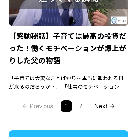
【感動秘話】子育ては最高の投資だ
った！働くモチベーションが爆上が
りした父の物語
「子育ては大変なことばかり…本当に報われる日
が来るのだろうか？」 「仕事のモチベーションが
上がらない…」 そんな風に感じているあなたにこ
そ読んでほしい、心温まるエピソードをご紹介し
Previous
1
2
Next
ます。 これは、ある経営者の男性が体験し […]