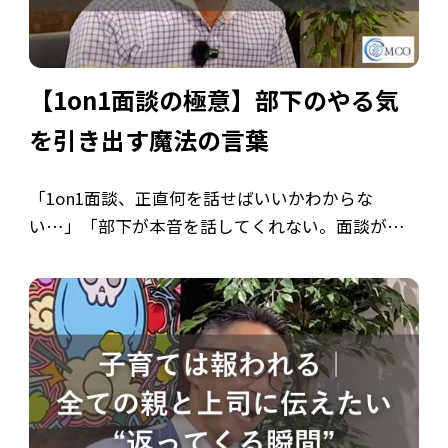
【1on1面談の極意】部下のやる気
を引き出す魔法の言葉
「1on1面談、正直何を話せばいいかわからな
い…」「部下が本音を話してくれない。面談がた
だの業務報告になっている」「マネジメントって
難しすぎる…」 多くの管理職が抱える「1on1面
談」の悩み。もしあなたが一つでも当てはま […]