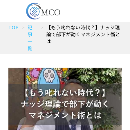
TOP
記
【もう叱れない時代？】ナッジ理
事
論で部下が動くマネジメント術と
一
は
覧